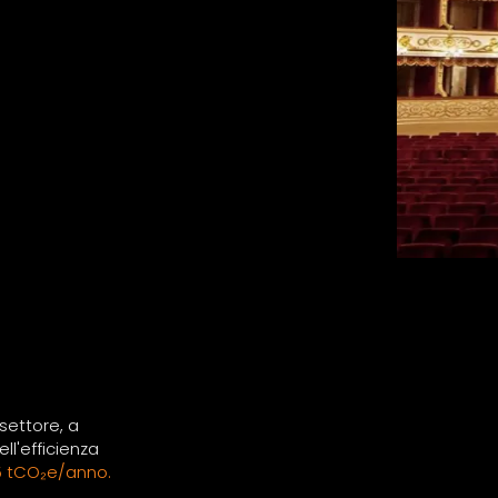
 settore, a
ll'efficienza
5 tCO₂e/anno.