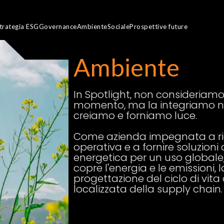
trategia ESG
Governance
Ambiente
Sociale
Prospettive future
Ambiente
In Spotlight, non consideriamo
momento, ma la integriamo ne
creiamo e forniamo luce.
Come azienda impegnata a rid
operativa e a fornire soluzioni 
energetica per un uso globale
copre l'energia e le emissioni, l
progettazione del ciclo di vita
localizzata della supply chain.