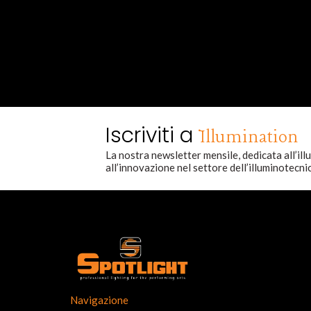
Iscriviti a
Illumination
La nostra newsletter mensile, dedicata all’il
all’innovazione nel settore dell’illuminotecni
Navigazione