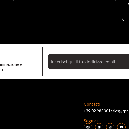
r
l
luminazione e
ca.
Contatti
+39 02 988301
sales@spotl
Seguici